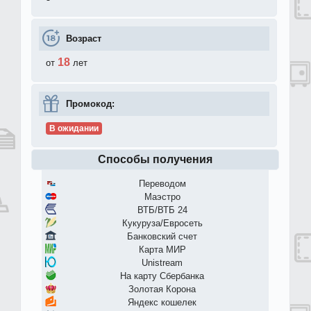
Возраст
18
от
лет
Промокод:
В ожидании
Способы получения
Переводом
Маэстро
ВТБ/ВТБ 24
Кукуруза/Евросеть
Банковский счет
Карта МИР
Unistream
На карту Сбербанка
Золотая Корона
Яндекс кошелек