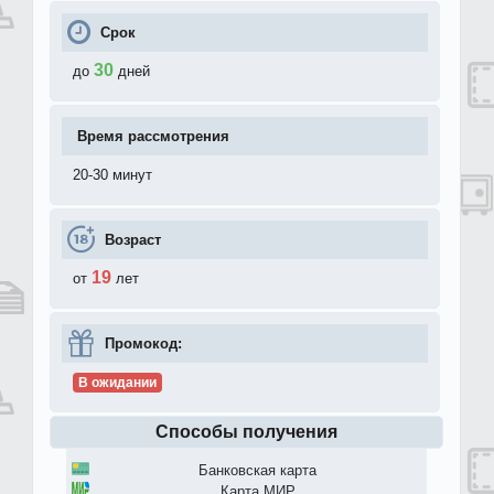
Срок
30
до
дней
Время рассмотрения
20-30 минут
Возраст
19
от
лет
Промокод:
В ожидании
Способы получения
Банковская карта
Карта МИР