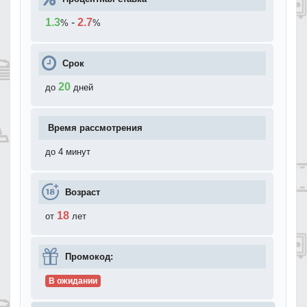
1.3
-
2.7
%
%
Срок
20
до
дней
Время рассмотрения
до 4 минут
Возраст
18
от
лет
Промокод:
В ожидании