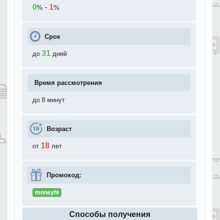
0
-
1
%
%
Срок
31
до
дней
Время рассмотрения
до 8 минут
Возраст
18
от
лет
Промокод:
moneyhi
Способы получения