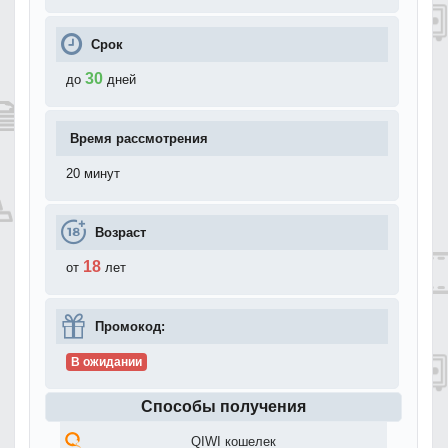
Срок
30
до
дней
Время рассмотрения
20 минут
Возраст
18
от
лет
Промокод:
В ожидании
Способы получения
QIWI кошелек