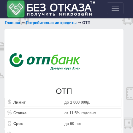
Главная
Потребительские кредиты
OTП
OTП
Лимит
до
1 000 000
р.
Ставка
от
11.5
% годовых
Срок
до
60
лет