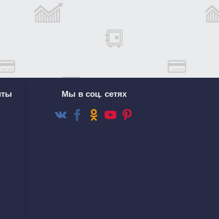
иты
Мы в соц. сетях