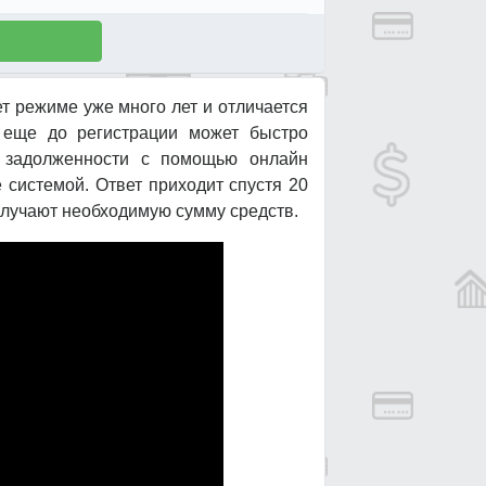
т режиме уже много лет и отличается
 еще до регистрации может быстро
 задолженности с помощью онлайн
 системой. Ответ приходит спустя 20
олучают необходимую сумму средств.