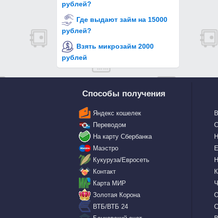
рублей?
Где выдают займ на 15000
рублей?
Взять микрозайм 2000
рублей
Способы получения
Яндекс кошелек
В
Переводом
С
На карту Сбербанка
Н
Маэстро
Е
Кукуруза/Евросеть
Н
Контакт
К
Карта МИР
Ч
Золотая Корона
О
ВТБ/ВТБ 24
С