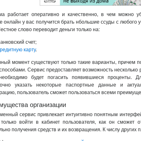
ма работает оперативно и качественно, в чем можно уб
 онлайн у вас получится брать нбольшие ссуды с любого у
стное слово переводит деньги только на:
анковский счет;
редитную карту
.
ный момент существуют только такие варианты, причем п
способами. Сервис предоставляет возможность несколько р
необходимо будет погасить появившиеся проценты. Д
точно указать некоторые паспортные данные и акту
рацию, пользователь сможет пользоваться всеми преимущ
мущества организации
менный сервис привлекает интуитивно понятным интерфе
 только войти в кабинет пользователя, как он сможет
льно получения средств и их возвращения. К числу других п