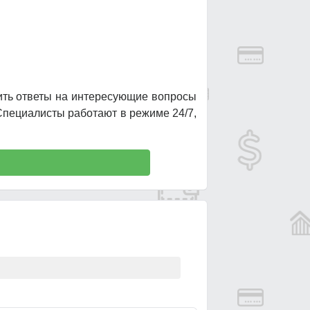
чить ответы на интересующие вопросы
Специалисты работают в режиме 24/7,