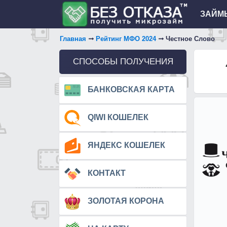
ЗАЙМЫ
Главная
Рейтинг МФО 2024
Честное Слово
СПОСОБЫ ПОЛУЧЕНИЯ
БАНКОВСКАЯ КАРТА
QIWI КОШЕЛЕК
ЯНДЕКС КОШЕЛЕК
КОНТАКТ
ЗОЛОТАЯ КОРОНА