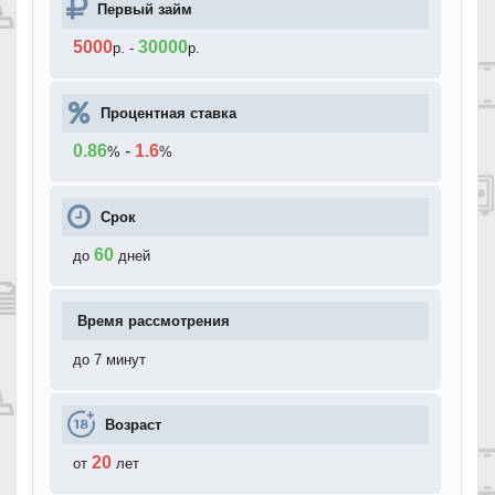
Первый займ
5000
30000
р.
-
р.
Процентная ставка
0.86
-
1.6
%
%
Срок
60
до
дней
Время рассмотрения
до 7 минут
Возраст
20
от
лет