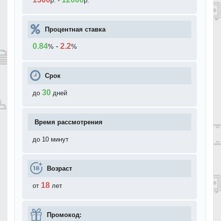
р.
-
р.
Процентная ставка
0.84
-
2.2
%
%
Срок
30
до
дней
Время рассмотрения
до 10 минут
Возраст
18
от
лет
Промокод: