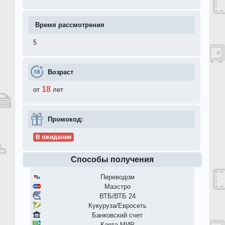
Время рассмотрения
5
Возраст
18
от
лет
Промокод:
В ожидании
Способы получения
Переводом
Маэстро
ВТБ/ВТБ 24
Кукуруза/Евросеть
Банковский счет
Карта МИР