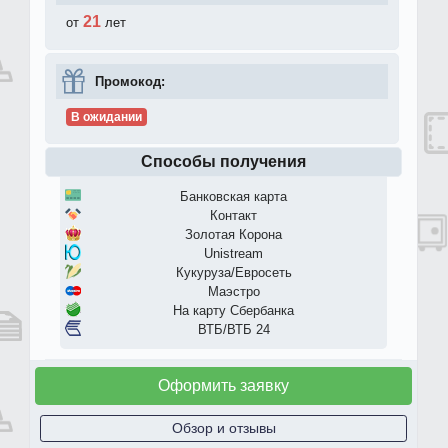
21
от
лет
Промокод:
В ожидании
Способы получения
Банковская карта
Контакт
Золотая Корона
Unistream
Кукуруза/Евросеть
Маэстро
На карту Сбербанка
ВТБ/ВТБ 24
Оформить заявку
Обзор и отзывы