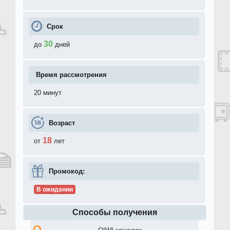
Срок
30
до
дней
Время рассмотрения
20 минут
Возраст
18
от
лет
Промокод:
В ожидании
Способы получения