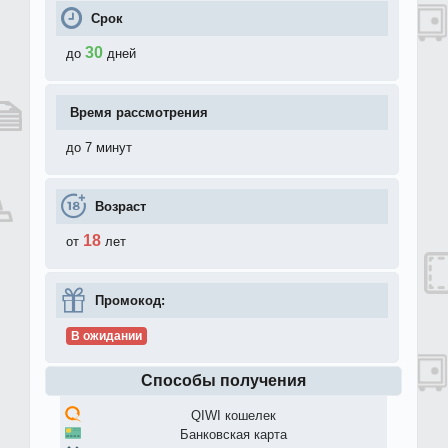
Срок
30
до
дней
Время рассмотрения
до 7 минут
Возраст
18
от
лет
Промокод:
В ожидании
Способы получения
QIWI кошелек
Банковская карта