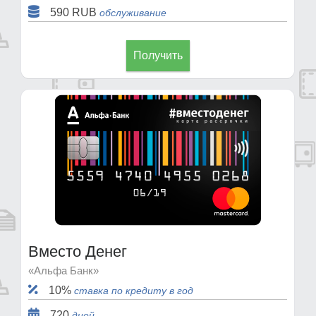
590 RUB
обслуживание
Получить
Вместо Денег
«Альфа Банк»
10%
ставка по кредиту в год
720
дней