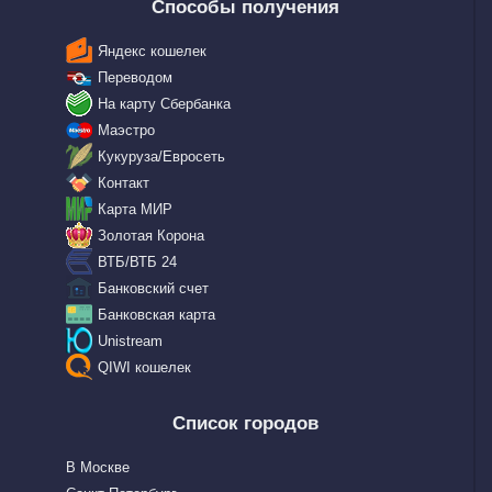
Способы получения
Яндекс кошелек
Переводом
На карту Сбербанка
Маэстро
Кукуруза/Евросеть
Контакт
Карта МИР
Золотая Корона
ВТБ/ВТБ 24
Банковский счет
Банковская карта
Unistream
QIWI кошелек
Список городов
В Москве