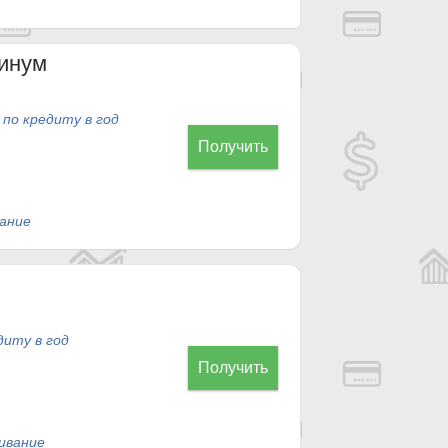
инум
 по кредиту в год
Получить
ание
диту в год
Получить
ивание