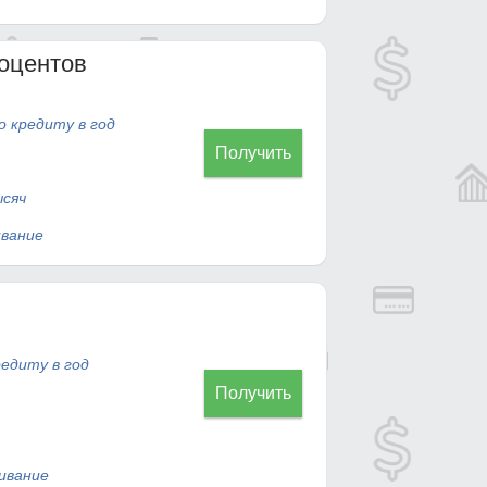
роцентов
о кредиту в год
Получить
сяч
вание
редиту в год
Получить
ивание