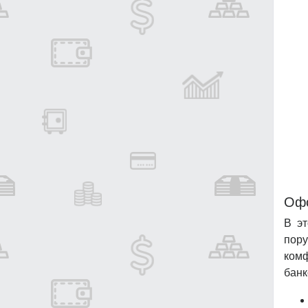
Офо
В эт
пору
комф
банк