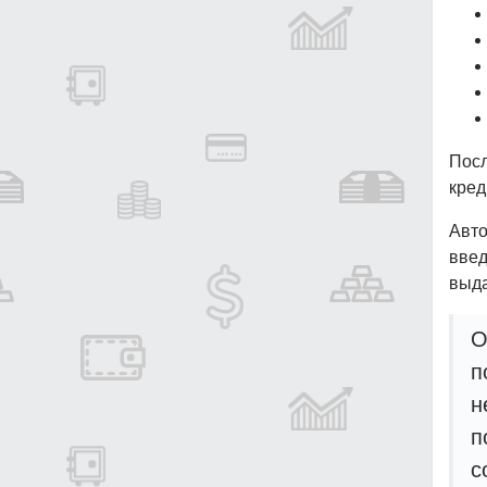
Посл
кред
Авт
введ
выда
О
п
н
п
с