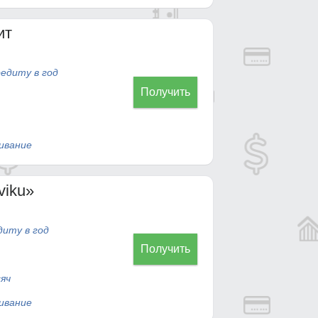
ит
редиту в год
Получить
ивание
viku»
диту в год
Получить
яч
ивание