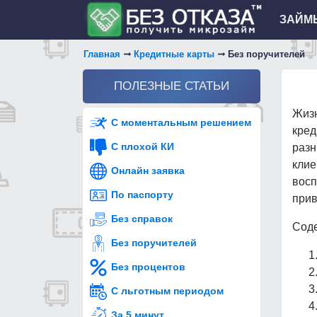
ЗАЙМЫ
Главная
Кредитные карты
Без поручителей
ПОЛЕЗНЫЕ СТАТЬИ
Жизн
С моментальным решением
кред
С плохой КИ
раз
кли
Онлайн заявка
вос
По паспорту
прив
Без справок
Соде
Без поручителей
Без процентов
С льготным периодом
За 5 минут