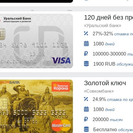
120 дней без п
«Уральский банк»
27%-32%
ставка п
1080
дней
100000-300000
ты
1900 RUB
обслужи
Золотой ключ
«Совкомбанк»
24.9%
ставка по к
1080
дней
200000
тысяч
Бесплатно
обслуж