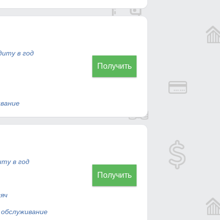
диту в год
Получить
вание
иту в год
Получить
яч
ь
обслуживание