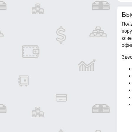
Бы
Поль
пор
кли
офиц
Здес