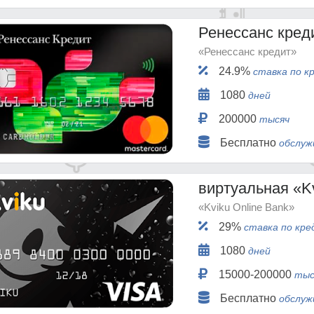
Ренессанс кред
«Ренессанс кредит»
24.9%
ставка по к
1080
дней
200000
тысяч
Бесплатно
обслуж
виртуальная «K
«Kviku Online Bank»
29%
ставка по кре
1080
дней
15000-200000
тыс
Бесплатно
обслуж