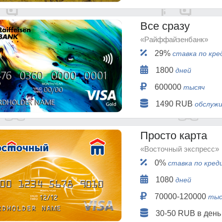
Все сразу
«Райффайзенбанк»
29%
ставка по кре
1800
дней
600000
тысяч
1490 RUB
обслужи
Просто карта
«Восточный экспресс»
0%
ставка по кред
1080
дней
70000-120000
тыс
30-50 RUB в ден