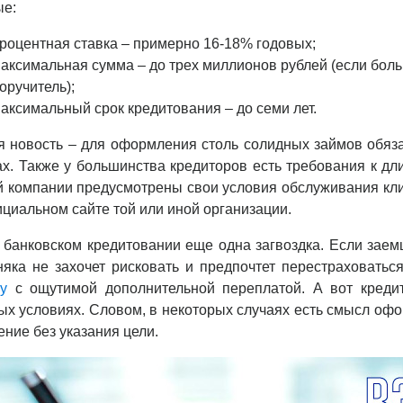
ые:
роцентная ставка – примерно 16-18% годовых;
аксимальная сумма – до трех миллионов рублей (если больш
оручитель);
аксимальный срок кредитования – до семи лет.
я новость – для оформления столь солидных займов обяза
х. Также у большинства кредиторов есть требования к дл
й компании предусмотрены свои условия обслуживания кли
циальном сайте той или иной организации.
 банковском кредитовании еще одна загвоздка. Если заемщ
яка не захочет рисковать и предпочтет перестраховатьс
у
с ощутимой дополнительной переплатой. А вот креди
х условиях. Словом, в некоторых случаях есть смысл оф
ение без указания цели.