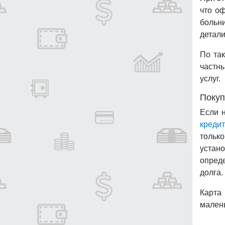
что оф
больн
детали
По та
частны
услуг.
Покуп
Если 
креди
только
устан
опреде
долга.
Карта
малень