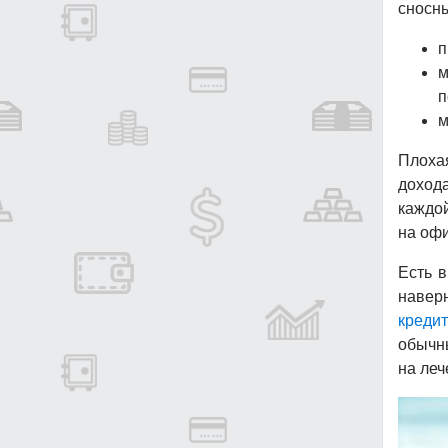
сносн
п
м
п
м
Плоха
дохода
каждо
на офи
Есть в
наверн
кредит
обычны
на леч