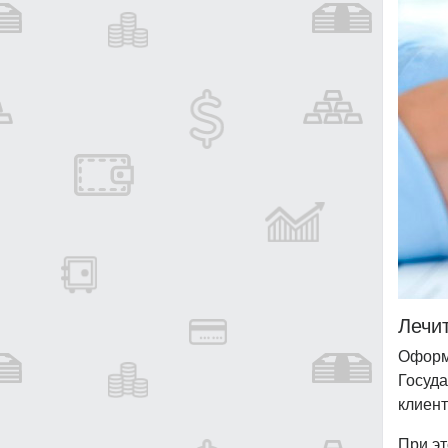
Лечит
Оформ
Госуд
клиент
При эт