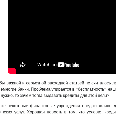
бы важной и серьезной расходной статьей не считалось 
емногие банки. Проблема упирается в «бесплатность» наше
 нужно, то зачем тогда выдавать кредиты для этой цели?
 же некоторые финансовые учреждения предоставляют д
инских услуг. Хорошая новость в том, что условия кред