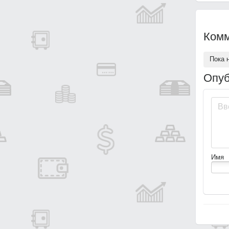
Комм
Пока 
Опуб
Имя